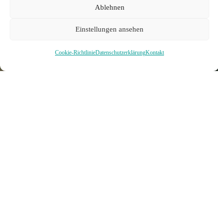
Ablehnen
Einstellungen ansehen
Cookie-Richtlinie
Datenschutzerklärung
Kontakt
HÄUSER
BAUEN
PLANEN
NEWS
KONTAKT