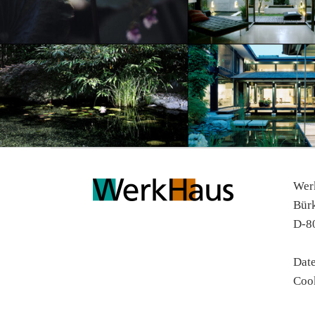
Wer
Bürk
D-8
Dat
Cook