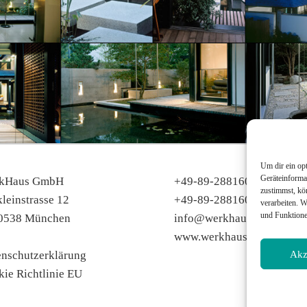
Um dir ein op
Geräteinforma
kHaus GmbH
+49-89-288160-0
zustimmst, kö
leinstrasse 12
+49-89-288160-44
verarbeiten. 
und Funktione
0538 München
info@werkhaus.com
www.werkhaus.com
enschutzerklärung
Akz
ie Richtlinie EU