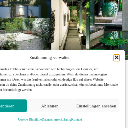
Zustimmung verwalten
timales Erlebnis zu bieten, verwenden wir Technologien wie Cookies, um
tionen zu speichern und/oder darauf zuzugreifen. Wenn du diesen Technologien
Pinterest
nnen wir Daten wie das Surfverhalten oder eindeutige IDs auf dieser Website
Facebook
Wenn du deine Zustimmung nicht erteilst oder zurückziehst, können bestimmte Merkmale
n beeinträchtigt werden.
Instagram
eptieren
Ablehnen
Einstellungen ansehen
Cookie-Richtlinie
Datenschutzerklärung
Kontakt