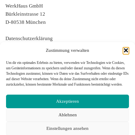
WerkHaus GmbH
Bürkleinstrasse 12
D-80538 München
Datenschutzerklärung
Cookie Richtlinie EU
Zustimmung verwalten
Um dir ein optimales Erlebnis zu bieten, verwenden wir Technologien wie Cookies,
um Geräteinformationen zu speichern und/oder darauf zuzugreifen. Wenn du diesen
+49-89-288160-0
Technologien zustimmst, können wir Daten wie das Surfverhalten oder eindeutige IDs
+49-89-288160-44
auf dieser Website verarbeiten. Wenn du deine Zustimmung nicht erteilst oder
zurückziehst, können bestimmte Merkmale und Funktionen beeinträchtigt werden.
info@werkhaus.com
www.werkhaus.com
Akzeptieren
Ablehnen
Pinterest
Facebook
Einstellungen ansehen
Instagram