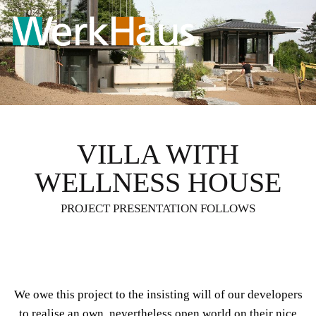
VILLA WITH
WELLNESS HOUSE
PROJECT PRESENTATION FOLLOWS
We owe this project to the insisting will of our developers
to realise an own, nevertheless open world on their nice